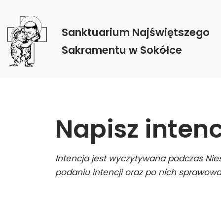
Skocz
Sanktuarium Najświętszego
do
Sakramentu w Sokółce
treści
Napisz inten
Intencja jest wyczytywana podczas Ni
podaniu intencji oraz po nich sprawowa