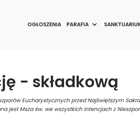
OGŁOSZENIA
PARAFIA
SANKTUARIU
cję - składkową
eszporów Eucharystycznych przed Najświętszym Sakr
na jest Msza św. we wszystkich intencjach z Nieszpo